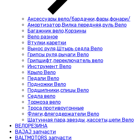
Аксессуары вело/бардачки,фары,фонари/
Амортизатор,Вилка передняя,руль Вело
Багажник вело,Корзины
Вело разное
Втулки,каретки
Вынос руля,Штырь седла Вело
Грипсы руля,рычаги Вело
Грипшифт,переключатель вело
Инструмент Вело
Крыло Вело
Педали Вело
Подножки Вело
Подшипники,спицы Вело
Седла вело
Тормоза вело
Троса противоугонные
Фляги,флягодержатели Вело
Шатунная пара,звезды ,кассеты,цепи Вело
ВЕЛОРЕЗИНА
BAJAJ запчасти
BALTMOTORS запчасти