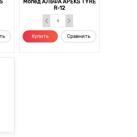
S
Мопед АЛЬФА APEKS TYRE
R-12
ть
Купить
Сравнить