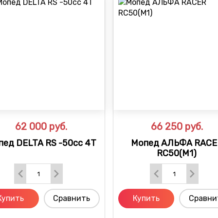
62 000
руб.
66 250
руб.
пед DELTA RS -50cc 4T
Мопед АЛЬФА RACE
RC50(М1)
Купить
Сравнить
Купить
Сравни