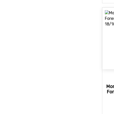
Мо
Fo