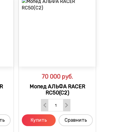
70 000
руб.
R
Мопед АЛЬФА RACER
RC50(C2)
ть
Купить
Сравнить