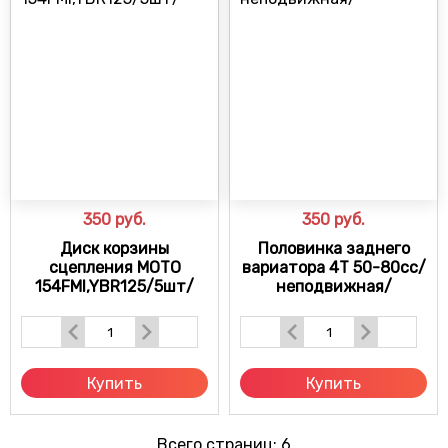
350
руб.
350
руб.
Диск корзины
Половинка заднего
сцепления МОТО
вариатора 4Т 50-80сс/
154FMI,YBR125/5шт/
неподвижная/
Купить
Купить
Всего страниц:
6