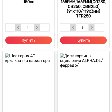
150cc
165FMM,166FMM(CG230,
CB250, CBB250)
(91х110/119х3мм)
TTR250
Купить
Купить