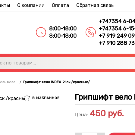
акты
О компании
Оплата
Обратная связь
+747354 6-0
8:00-18:00
+747354 6-15
8:00-18:00
+7 919 249 09
+7 910 288 73
ель вело
/
Грипшифт вело INDEX-21ск./красные/
Грипшифт вело 
В ИЗБРАННОЕ
450
руб.
Цена: