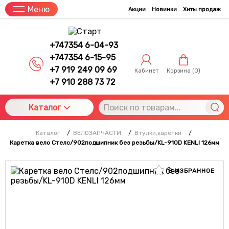
Меню
Акции
Новинки
Хиты продаж
+747354 6-04-93
+747354 6-15-95
+7 919 249 09 69
Кабинет
Корзина (
0
)
+7 910 288 73 72
Каталог
Каталог
/
ВЕЛОЗАПЧАСТИ
/
Втулки,каретки
/
Каретка вело Стелс/902подшипник без резьбы/KL-910D KENLI 126мм
В ИЗБРАННОЕ