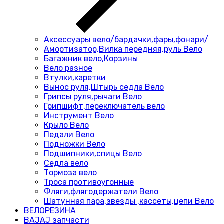
Аксессуары вело/бардачки,фары,фонари/
Амортизатор,Вилка передняя,руль Вело
Багажник вело,Корзины
Вело разное
Втулки,каретки
Вынос руля,Штырь седла Вело
Грипсы руля,рычаги Вело
Грипшифт,переключатель вело
Инструмент Вело
Крыло Вело
Педали Вело
Подножки Вело
Подшипники,спицы Вело
Седла вело
Тормоза вело
Троса противоугонные
Фляги,флягодержатели Вело
Шатунная пара,звезды ,кассеты,цепи Вело
ВЕЛОРЕЗИНА
BAJAJ запчасти