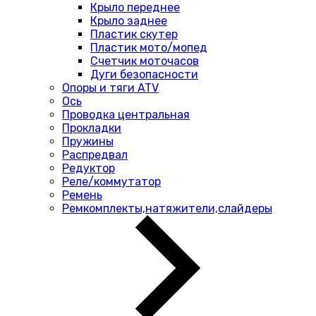
Крыло переднее
Крыло заднее
Пластик скутер
Пластик мото/мопед
Счетчик моточасов
Дуги безопасности
Опоры и тяги ATV
Ось
Проводка центральная
Прокладки
Пружины
Распредвал
Редуктор
Реле/коммутатор
Ремень
Ремкомплекты,натяжители,слайдеры