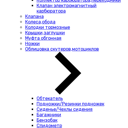
Коллектор карбюратора,переходники
Клапан электромагнитный
карбюратора
Клапана
Колеса,обода
Колодки тормозные
Крышки,заглушки
Муфта обгонная
Ножки
Облицовка скутеров,мотоциклов
Обтекатель
Подножки/Резинки подножек
Сиденье/Чехлы сидения
Багажники
Бензобак
Спидометр