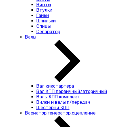
Винты
Втулки
Гайки
Шпильки
Спицы
Сепаратор
Валы
Вал кикстартера
Вал КПП первичный/вторичный
Валы КПП комплект
Вилки и валы п/передач
Шестерни КПП
Вариатор,генератор,сцепление