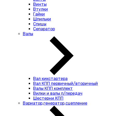
Винты
Втулки
Гайки
Шпильки
Спицы
Сепаратор
Валы
Вал кикстартера
Вал КПП первичный/вторичный
Валы КПП комплект
Вилки и валы п/передач
Шестерни КПП
Вариатор,генератор,сцепление