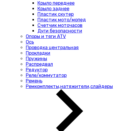
Крыло переднее
Крыло заднее
Пластик скутер
Пластик мото/мопед
Счетчик моточасов
Дуги безопасности
Опоры и тяги ATV
Ось
Проводка центральная
Прокладки
Пружины
Распредвал
Редуктор
Реле/коммутатор
Ремень
Ремкомплекты,натяжители,слайдеры