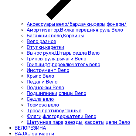
Аксессуары вело/бардачки,фары,фонари/
Амортизатор,Вилка передняя,руль Вело
Багажник вело,Корзины
Вело разное
Втулки,каретки
Вынос руля,Штырь седла Вело
Грипсы руля,рычаги Вело
Грипшифт,переключатель вело
Инструмент Вело
Крыло Вело
Педали Вело
Подножки Вело
Подшипники,спицы Вело
Седла вело
Тормоза вело
Троса противоугонные
Фляги,флягодержатели Вело
Шатунная пара,звезды ,кассеты,цепи Вело
ВЕЛОРЕЗИНА
BAJAJ запчасти