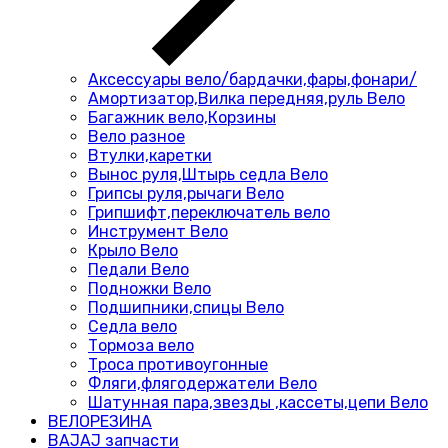
Аксессуары вело/бардачки,фары,фонари/
Амортизатор,Вилка передняя,руль Вело
Багажник вело,Корзины
Вело разное
Втулки,каретки
Вынос руля,Штырь седла Вело
Грипсы руля,рычаги Вело
Грипшифт,переключатель вело
Инструмент Вело
Крыло Вело
Педали Вело
Подножки Вело
Подшипники,спицы Вело
Седла вело
Тормоза вело
Троса противоугонные
Фляги,флягодержатели Вело
Шатунная пара,звезды ,кассеты,цепи Вело
ВЕЛОРЕЗИНА
BAJAJ запчасти