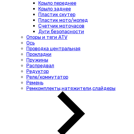
Крыло переднее
Крыло заднее
Пластик скутер
Пластик мото/мопед
Счетчик моточасов
Дуги безопасности
Опоры и тяги ATV
Ось
Проводка центральная
Прокладки
Пружины
Распредвал
Редуктор
Реле/коммутатор
Ремень
Ремкомплекты,натяжители,слайдеры