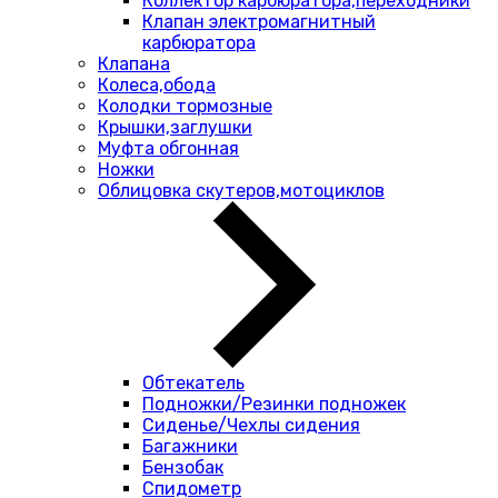
Коллектор карбюратора,переходники
Клапан электромагнитный
карбюратора
Клапана
Колеса,обода
Колодки тормозные
Крышки,заглушки
Муфта обгонная
Ножки
Облицовка скутеров,мотоциклов
Обтекатель
Подножки/Резинки подножек
Сиденье/Чехлы сидения
Багажники
Бензобак
Спидометр