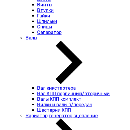
Винты
Втулки
Гайки
Шпильки
Спицы
Сепаратор
Валы
Вал кикстартера
Вал КПП первичный/вторичный
Валы КПП комплект
Вилки и валы п/передач
Шестерни КПП
Вариатор,генератор,сцепление