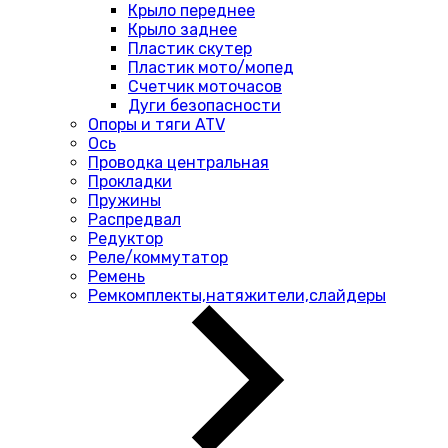
Крыло переднее
Крыло заднее
Пластик скутер
Пластик мото/мопед
Счетчик моточасов
Дуги безопасности
Опоры и тяги ATV
Ось
Проводка центральная
Прокладки
Пружины
Распредвал
Редуктор
Реле/коммутатор
Ремень
Ремкомплекты,натяжители,слайдеры