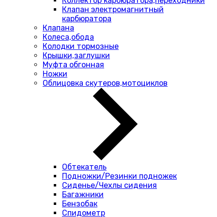
Коллектор карбюратора,переходники
Клапан электромагнитный
карбюратора
Клапана
Колеса,обода
Колодки тормозные
Крышки,заглушки
Муфта обгонная
Ножки
Облицовка скутеров,мотоциклов
Обтекатель
Подножки/Резинки подножек
Сиденье/Чехлы сидения
Багажники
Бензобак
Спидометр