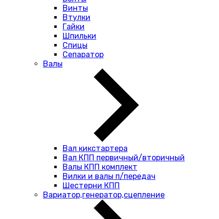
Винты
Втулки
Гайки
Шпильки
Спицы
Сепаратор
Валы
Вал кикстартера
Вал КПП первичный/вторичный
Валы КПП комплект
Вилки и валы п/передач
Шестерни КПП
Вариатор,генератор,сцепление