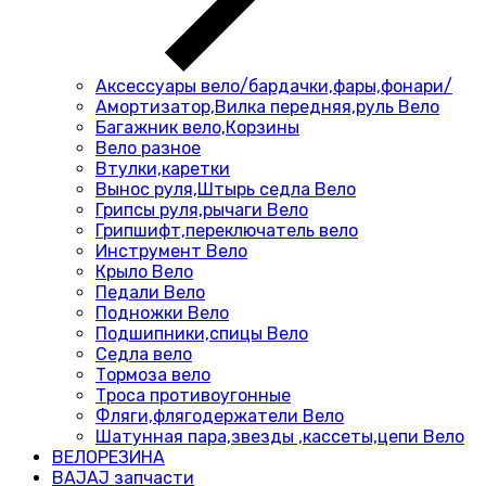
Аксессуары вело/бардачки,фары,фонари/
Амортизатор,Вилка передняя,руль Вело
Багажник вело,Корзины
Вело разное
Втулки,каретки
Вынос руля,Штырь седла Вело
Грипсы руля,рычаги Вело
Грипшифт,переключатель вело
Инструмент Вело
Крыло Вело
Педали Вело
Подножки Вело
Подшипники,спицы Вело
Седла вело
Тормоза вело
Троса противоугонные
Фляги,флягодержатели Вело
Шатунная пара,звезды ,кассеты,цепи Вело
ВЕЛОРЕЗИНА
BAJAJ запчасти