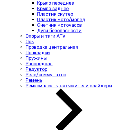
Крыло переднее
Крыло заднее
Пластик скутер
Пластик мото/мопед
Счетчик моточасов
Дуги безопасности
Опоры и тяги ATV
Ось
Проводка центральная
Прокладки
Пружины
Распредвал
Редуктор
Реле/коммутатор
Ремень
Ремкомплекты,натяжители,слайдеры