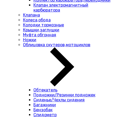
Коллектор карбюратора,переходники
Клапан электромагнитный
карбюратора
Клапана
Колеса,обода
Колодки тормозные
Крышки,заглушки
Муфта обгонная
Ножки
Облицовка скутеров,мотоциклов
Обтекатель
Подножки/Резинки подножек
Сиденье/Чехлы сидения
Багажники
Бензобак
Спидометр