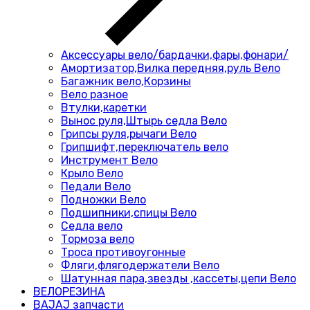
Аксессуары вело/бардачки,фары,фонари/
Амортизатор,Вилка передняя,руль Вело
Багажник вело,Корзины
Вело разное
Втулки,каретки
Вынос руля,Штырь седла Вело
Грипсы руля,рычаги Вело
Грипшифт,переключатель вело
Инструмент Вело
Крыло Вело
Педали Вело
Подножки Вело
Подшипники,спицы Вело
Седла вело
Тормоза вело
Троса противоугонные
Фляги,флягодержатели Вело
Шатунная пара,звезды ,кассеты,цепи Вело
ВЕЛОРЕЗИНА
BAJAJ запчасти