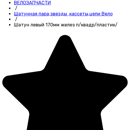
ВЕЛОЗАПЧАСТИ
/
Шатунная пара,звезды ,кассеты,цепи Вело
/
Шатун левый 170мм желез п/квадр/пластик/