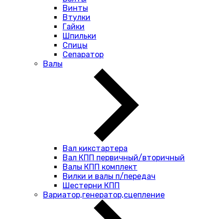
Винты
Втулки
Гайки
Шпильки
Спицы
Сепаратор
Валы
Вал кикстартера
Вал КПП первичный/вторичный
Валы КПП комплект
Вилки и валы п/передач
Шестерни КПП
Вариатор,генератор,сцепление