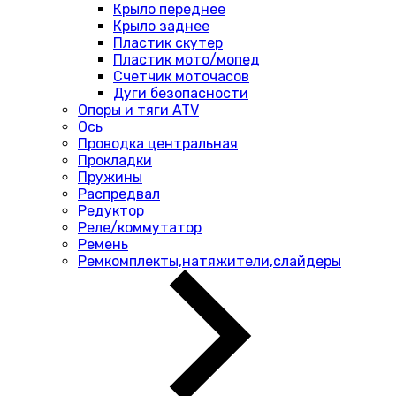
Крыло переднее
Крыло заднее
Пластик скутер
Пластик мото/мопед
Счетчик моточасов
Дуги безопасности
Опоры и тяги ATV
Ось
Проводка центральная
Прокладки
Пружины
Распредвал
Редуктор
Реле/коммутатор
Ремень
Ремкомплекты,натяжители,слайдеры