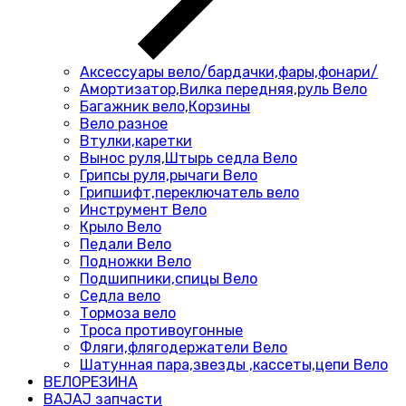
Аксессуары вело/бардачки,фары,фонари/
Амортизатор,Вилка передняя,руль Вело
Багажник вело,Корзины
Вело разное
Втулки,каретки
Вынос руля,Штырь седла Вело
Грипсы руля,рычаги Вело
Грипшифт,переключатель вело
Инструмент Вело
Крыло Вело
Педали Вело
Подножки Вело
Подшипники,спицы Вело
Седла вело
Тормоза вело
Троса противоугонные
Фляги,флягодержатели Вело
Шатунная пара,звезды ,кассеты,цепи Вело
ВЕЛОРЕЗИНА
BAJAJ запчасти