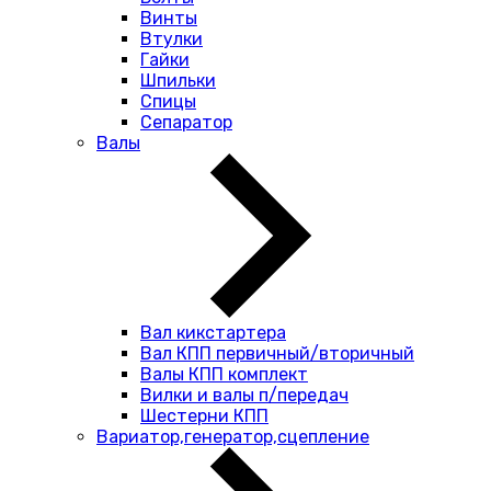
Винты
Втулки
Гайки
Шпильки
Спицы
Сепаратор
Валы
Вал кикстартера
Вал КПП первичный/вторичный
Валы КПП комплект
Вилки и валы п/передач
Шестерни КПП
Вариатор,генератор,сцепление