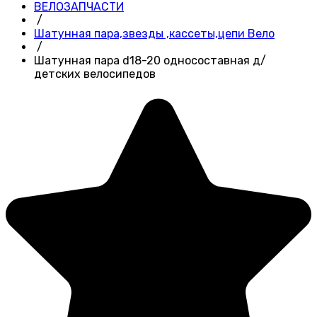
ВЕЛОЗАПЧАСТИ
/
Шатунная пара,звезды ,кассеты,цепи Вело
/
Шатунная пара d18-20 односоставная д/
детских велосипедов