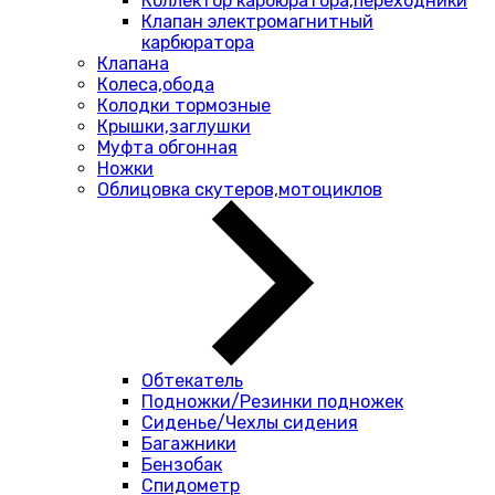
Коллектор карбюратора,переходники
Клапан электромагнитный
карбюратора
Клапана
Колеса,обода
Колодки тормозные
Крышки,заглушки
Муфта обгонная
Ножки
Облицовка скутеров,мотоциклов
Обтекатель
Подножки/Резинки подножек
Сиденье/Чехлы сидения
Багажники
Бензобак
Спидометр